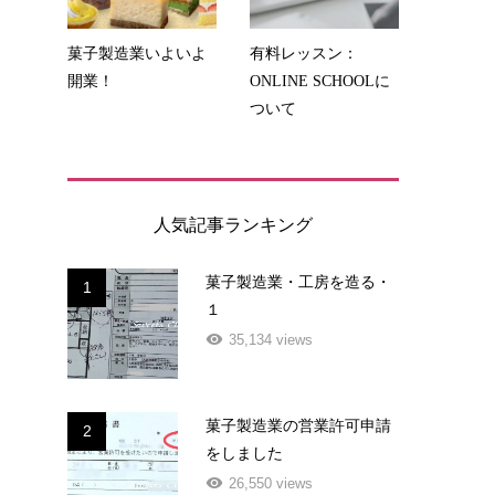
菓子製造業いよいよ
有料レッスン：
開業！
ONLINE SCHOOLに
ついて
人気記事ランキング
菓子製造業・工房を造る・
1
１
35,134 views
菓子製造業の営業許可申請
2
をしました
26,550 views