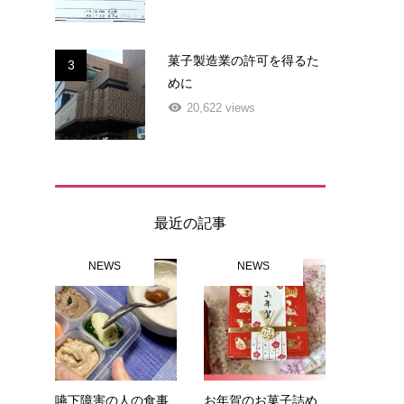
菓子製造業の許可を得るた
3
めに
20,622 views
最近の記事
NEWS
NEWS
嚥下障害の人の食事
お年賀のお菓子詰め