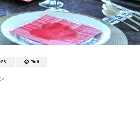
RSS
Pin it
ン