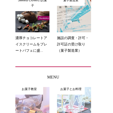
Sweets Cloverのお菓
菓子製造業
子
濃厚チョコレートア
施設の調査・許可・
イスクリームをプレ
許可証の受け取り
ートパフェに盛...
（菓子製造業）
MENU
お菓子教室
お菓子とお料理