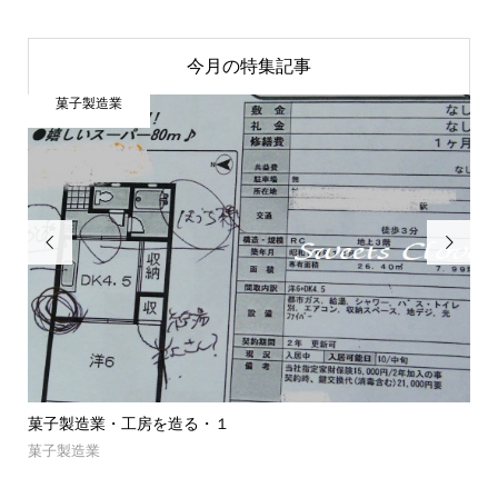
今月の特集記事
菓子製造業


菓子製造業・工房を造る・１
菓子製
菓子製造業
NEWS