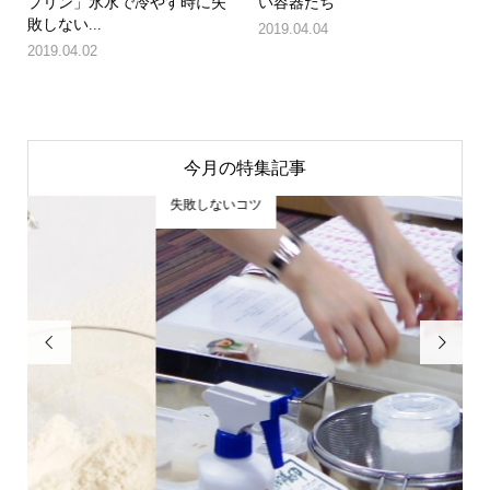
プリン」氷水で冷やす時に失
い容器たち
敗しない...
2019.04.04
2019.04.02
今月の特集記事
失敗しないコツ

