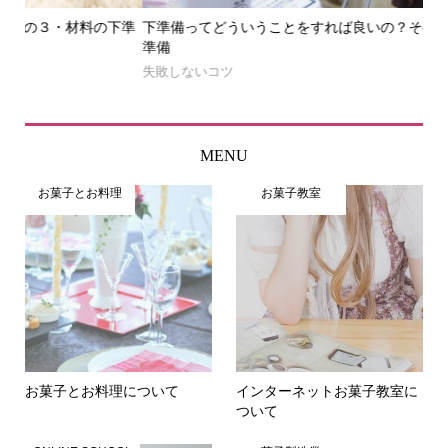
下準
下準備ってどういうことをすれば良いの？その２・型や道具の
下
準備
失
失敗しないコツ
MENU
お菓子とお料理
お菓子教室
お菓子とお料理について
インターネットお菓子教室に
ついて