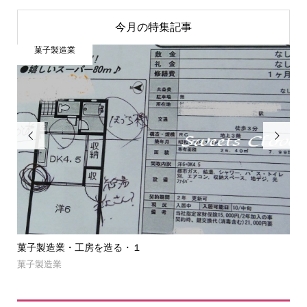
今月の特集記事
菓子製造業


菓子製造業・工房を造る・１
菓
菓子製造業
NE