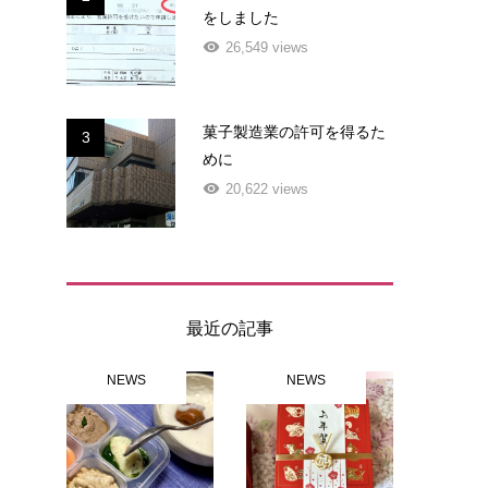
をしました
26,549 views
菓子製造業の許可を得るた
3
めに
20,622 views
最近の記事
NEWS
NEWS