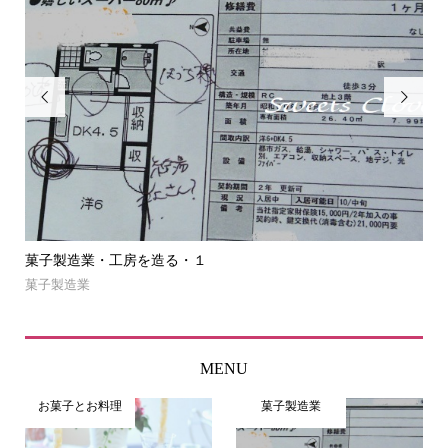


菓子製造業・工房を造る・１
菓
菓子製造業
NE
MENU
お菓子とお料理
菓子製造業