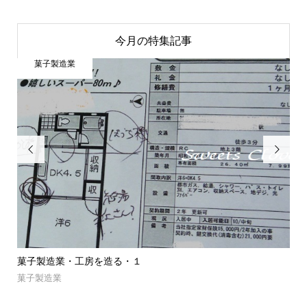
今月の特集記事
菓子製造業


菓子製造業・工房を造る・１
菓
菓子製造業
NE