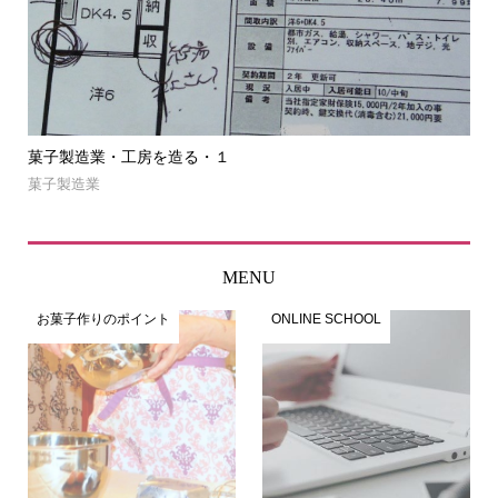
菓子製造業・工房を造る・１
菓
菓子製造業
NE
MENU
お菓子作りのポイント
ONLINE SCHOOL