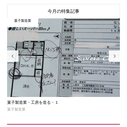
今月の特集記事
菓子製造業


菓子製造業・工房を造る・１
菓
菓子製造業
NE