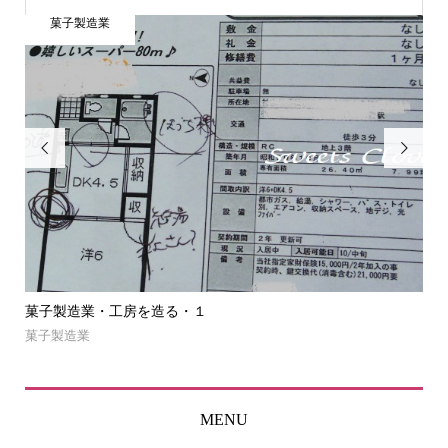
菓子製造業


菓子製造業・工房を造る・１
菓
菓子製造業
NE
MENU