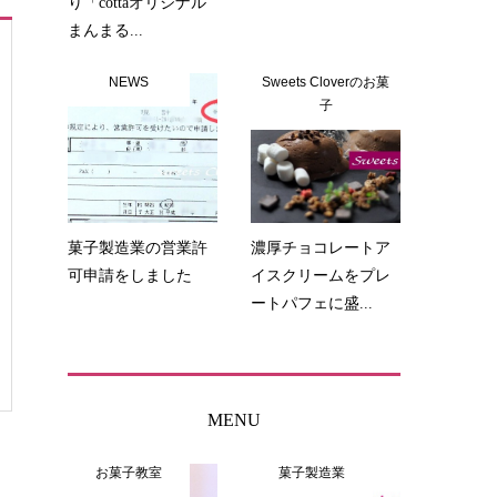
り「cottaオリジナル
まんまる...
NEWS
Sweets Cloverのお菓
子
菓子製造業の営業許
濃厚チョコレートア
可申請をしました
イスクリームをプレ
ートパフェに盛...
MENU
お菓子教室
菓子製造業