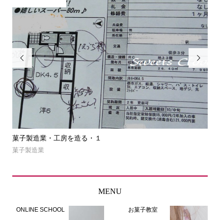


菓子製造業・工房を造る・１
菓
菓子製造業
NE
MENU
ONLINE SCHOOL
お菓子教室