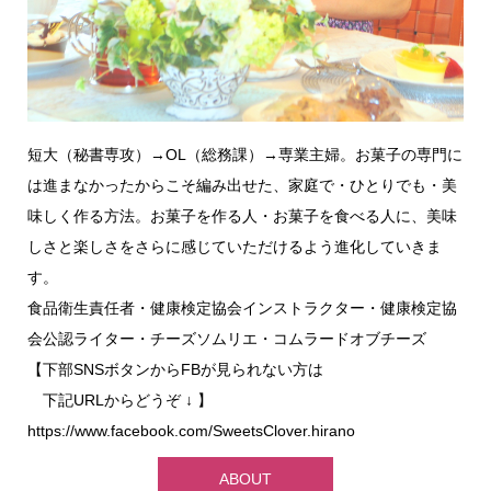
短大（秘書専攻）→OL（総務課）→専業主婦。お菓子の専門に
は進まなかったからこそ編み出せた、家庭で・ひとりでも・美
味しく作る方法。お菓子を作る人・お菓子を食べる人に、美味
しさと楽しさをさらに感じていただけるよう進化していきま
す。
食品衛生責任者・健康検定協会インストラクター・健康検定協
会公認ライター・チーズソムリエ・コムラードオブチーズ
【下部SNSボタンからFBが見られない方は
下記URLからどうぞ ↓ 】
https://www.facebook.com/SweetsClover.hirano
ABOUT