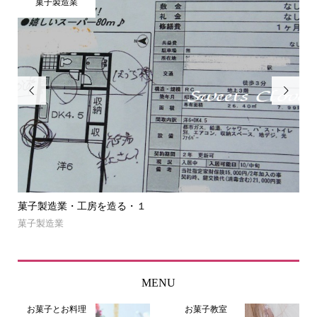
菓子製造業


菓子製造業・工房を造る・１
菓
菓子製造業
NE
MENU
お菓子とお料理
お菓子教室