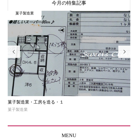
今月の特集記事
菓子製造業


菓子製造業・工房を造る・１
菓
菓子製造業
NE
MENU